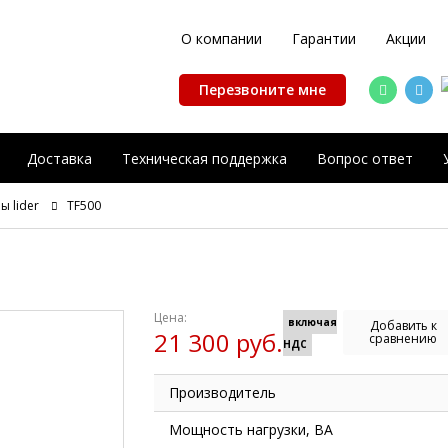
О компании
Гарантии
Акции
Перезвоните мне
Доставка
Техническая поддержка
Вопрос ответ
 lider
TF500
Цена:
включая
Добавить к
21 300 руб.
сравнению
НДС
Производитель
Мощность нагрузки, ВА