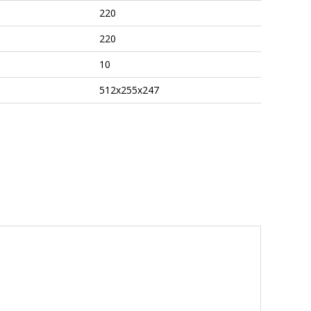
220
220
10
512x255x247