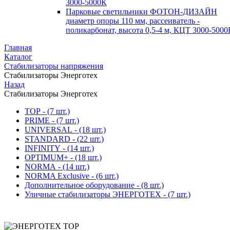
3000-5000К
Парковые светильники ФОТОН-ДИЗАЙН
диаметр опоры 110 мм, рассеиватель -
поликарбонат, высота 0,5-4 м, КЦТ 3000-5000
Главная
Каталог
Стабилизаторы напряжения
Стабилизаторы Энерготех
Назад
Стабилизаторы Энерготех
TOP
- (7 шт.)
PRIME
- (7 шт.)
UNIVERSAL
- (18 шт.)
STANDARD
- (22 шт.)
INFINITY
- (14 шт.)
OPTIMUM+
- (18 шт.)
NORMA
- (14 шт.)
NORMA Exclusive
- (6 шт.)
Дополнительное оборудование
- (8 шт.)
Уличные стабилизаторы ЭНЕРГОТЕХ
- (7 шт.)