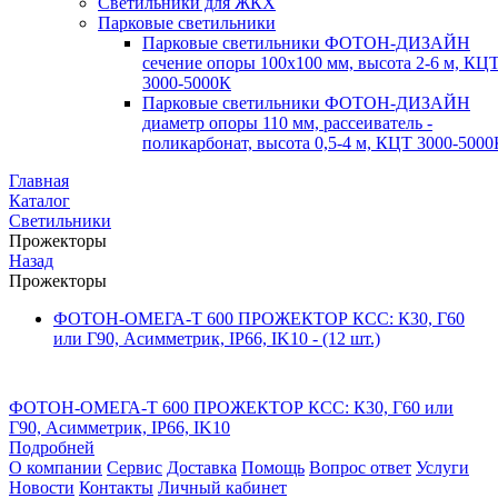
Светильники для ЖКХ
Парковые светильники
Парковые светильники ФОТОН-ДИЗАЙН
сечение опоры 100х100 мм, высота 2-6 м, КЦ
3000-5000К
Парковые светильники ФОТОН-ДИЗАЙН
диаметр опоры 110 мм, рассеиватель -
поликарбонат, высота 0,5-4 м, КЦТ 3000-5000
Главная
Каталог
Светильники
Прожекторы
Назад
Прожекторы
ФОТОН-ОМЕГА-Т 600 ПРОЖЕКТОР КСС: К30, Г60
или Г90, Асимметрик, IP66, IK10
- (12 шт.)
ФОТОН-ОМЕГА-Т 600 ПРОЖЕКТОР КСС: К30, Г60 или
Г90, Асимметрик, IP66, IK10
Подробней
О компании
Сервис
Доставка
Помощь
Вопрос ответ
Услуги
Новости
Контакты
Личный кабинет