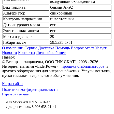
воздушным охлаждением
Вид топлива
бензин Аи92
Альтернатор
синхронный
Контроль напряжения
инверторный
Датчик уровня масла
есть
Электронная защита
есть
Масса изделия, кг
29
Габариты, см
59.5х35.5х51
О компании
Сервис
Доставка
Помощь
Вопрос ответ
Услуги
Новости
Контакты
Личный кабинет
Наверх
© Все права защищены,
ООО "ИК СКАТ"
, 2008 - 2026.
Интернет-магазин «LiderPower» -
продажа стабилизаторов
и
другого оборудования для энергоснабжения. Услуги монтажа,
пуско-наладки и сервисного обслуживания.
Карта сайта
Политика конфиденциальности
Перезвоните мне
Для Москвы:
8 499 519-01-43
Для регионов:
8-926 638-21-44