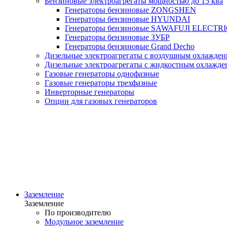
Бензиновые электроагрегаты мощностью до 15 ква
Генераторы бензиновые ZONGSHEN
Генераторы бензиновые HYUNDAI
Генераторы бензиновые SAWAFUJI ELECTR
Генераторы бензиновые ЗУБР
Генераторы бензиновые Grand Decho
Дизельные электроагрегаты с воздушным охлаждени
Дизельные электроагрегаты с жидкостным охлажден
Газовые генераторы однофазные
Газовые генераторы трехфазные
Инверторные генераторы
Опции для газовых генераторов
Заземление
Заземление
По производителю
Модульное заземление