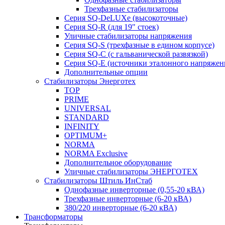
Трехфазные стабилизаторы
Серия SQ-DeLUXe (высокоточные)
Серия SQ-R (для 19" стоек)
Уличные стабилизаторы напряжения
Серия SQ-S (трехфазные в едином корпусе)
Серия SQ-C (с гальванической развязкой)
Cерия SQ-E (источники эталонного напряжен
Дополнительные опции
Стабилизаторы Энерготех
TOP
PRIME
UNIVERSAL
STANDARD
INFINITY
OPTIMUM+
NORMA
NORMA Exclusive
Дополнительное оборудование
Уличные стабилизаторы ЭНЕРГОТЕХ
Стабилизаторы Штиль ИнСтаб
Однофазные инверторные (0,55-20 кВА)
Трехфазные инверторные (6-20 кВА)
380/220 инверторные (6-20 кВА)
Трансформаторы