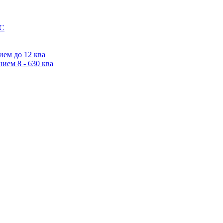
IC
ем до 12 ква
ием 8 - 630 ква