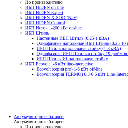
По производителю
ИБП HiDEN on-line
ИБП HiDEN Expert
ИБП HiDEN X-SOD (Na+)
ИБП HiDEN Control
ИБП Исток 1-200 кВт on-line
ИБП Штиль
Настенные ИБП Штиль (0,25-1 кВА)
Однофазные напольные ИБП Штиль (0,25-10 
ИБП Штиль напольные/в стойку (1-3 кВА)
Однофазные ИБП Штиль в стойку 19 дюймов 
ИБП Штиль 3:1 напольные/в стойку
ИБП Ecovolt 1-6 кВт line-interactive
Ecovolt (серия pro) 1-6 кВт off-line
Ecovolt (серия TERMO) 0.3-0.6 кВт Line-Interac
Аккумуляторные батареи
Аккумуляторные батареи
По производителю