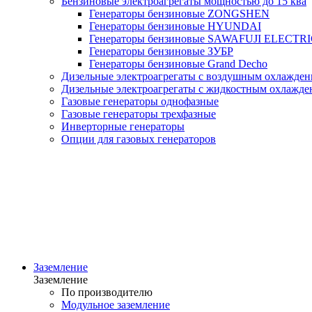
Бензиновые электроагрегаты мощностью до 15 ква
Генераторы бензиновые ZONGSHEN
Генераторы бензиновые HYUNDAI
Генераторы бензиновые SAWAFUJI ELECTR
Генераторы бензиновые ЗУБР
Генераторы бензиновые Grand Decho
Дизельные электроагрегаты с воздушным охлаждени
Дизельные электроагрегаты с жидкостным охлажден
Газовые генераторы однофазные
Газовые генераторы трехфазные
Инверторные генераторы
Опции для газовых генераторов
Заземление
Заземление
По производителю
Модульное заземление