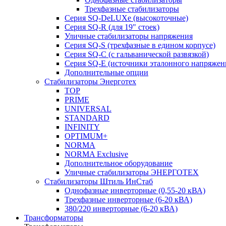
Трехфазные стабилизаторы
Серия SQ-DeLUXe (высокоточные)
Серия SQ-R (для 19" стоек)
Уличные стабилизаторы напряжения
Серия SQ-S (трехфазные в едином корпусе)
Серия SQ-C (с гальванической развязкой)
Cерия SQ-E (источники эталонного напряжен
Дополнительные опции
Стабилизаторы Энерготех
TOP
PRIME
UNIVERSAL
STANDARD
INFINITY
OPTIMUM+
NORMA
NORMA Exclusive
Дополнительное оборудование
Уличные стабилизаторы ЭНЕРГОТЕХ
Стабилизаторы Штиль ИнСтаб
Однофазные инверторные (0,55-20 кВА)
Трехфазные инверторные (6-20 кВА)
380/220 инверторные (6-20 кВА)
Трансформаторы