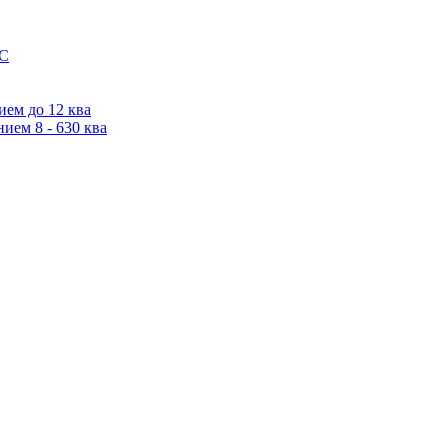
IC
ем до 12 ква
ием 8 - 630 ква