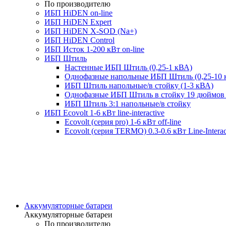
По производителю
ИБП HiDEN on-line
ИБП HiDEN Expert
ИБП HiDEN X-SOD (Na+)
ИБП HiDEN Control
ИБП Исток 1-200 кВт on-line
ИБП Штиль
Настенные ИБП Штиль (0,25-1 кВА)
Однофазные напольные ИБП Штиль (0,25-10 
ИБП Штиль напольные/в стойку (1-3 кВА)
Однофазные ИБП Штиль в стойку 19 дюймов 
ИБП Штиль 3:1 напольные/в стойку
ИБП Ecovolt 1-6 кВт line-interactive
Ecovolt (серия pro) 1-6 кВт off-line
Ecovolt (серия TERMO) 0.3-0.6 кВт Line-Interac
Аккумуляторные батареи
Аккумуляторные батареи
По производителю